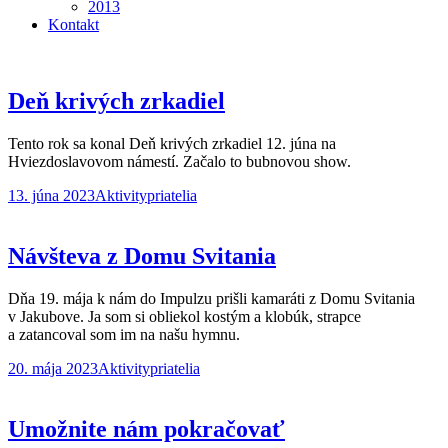
2013
Kontakt
Deň krivých zrkadiel
Tento rok sa konal Deň krivých zrkadiel 12. júna na
Hviezdoslavovom námestí. Začalo to bubnovou show.
13. júna 2023
Aktivity
priatelia
Návšteva z Domu Svitania
Dňa 19. mája k nám do Impulzu prišli kamaráti z Domu Svitania
v Jakubove. Ja som si obliekol kostým a klobúk, strapce
a zatancoval som im na našu hymnu.
20. mája 2023
Aktivity
priatelia
Umožnite nám pokračovať