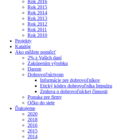
Rok 2016
Rok 2015
Rok 2014
Rok 2013
Rok 2012
Rok 2011
Rok 2010
Projekty
Katalóg
Ako môžete pomôcť
2% z Vašich daní
Zakúpením výrobku
Darom
Dobrovoľníctvom
Informácie pre dobrovoľníkov
Etický kódex dobrovoľníka Impulzu
Zmluva o dobrovoľníckej činnosti
Ponuka pre firmy
Očko do siete
Ďakujeme
2020
2018
2016
2015
2014