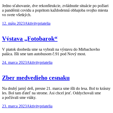
Jedno sťahovanie, dve rekonštrukcie, zvládnutie situácie po požiari
a pandémii covidu a popritom každodenná obhajoba svojho miesta
vo svete všetkých.
12. mája 2023
Aktivity
priatelia
Výstava „Fotobarok“
V piatok doobeda sme sa vybrali na výstavu do Mirbachovho
paláca. Išli sme tam autobusom č.91 pod Nový most.
24. marca 2023
Aktivity
priatelia
Zber medvedieho cesnaku
Na druhý jarný deň, presne 21. marca sme išli do lesa. Bol to krásny
les. Bol tam ďateľ na strome. Asi chcel jesť. Oddychovali sme
a počúvali sme vtáky.
23. marca 2023
Aktivity
priatelia