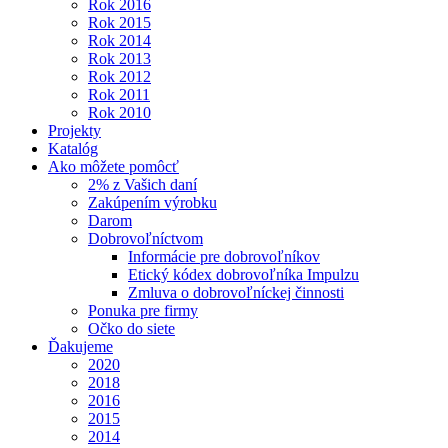
Rok 2016
Rok 2015
Rok 2014
Rok 2013
Rok 2012
Rok 2011
Rok 2010
Projekty
Katalóg
Ako môžete pomôcť
2% z Vašich daní
Zakúpením výrobku
Darom
Dobrovoľníctvom
Informácie pre dobrovoľníkov
Etický kódex dobrovoľníka Impulzu
Zmluva o dobrovoľníckej činnosti
Ponuka pre firmy
Očko do siete
Ďakujeme
2020
2018
2016
2015
2014