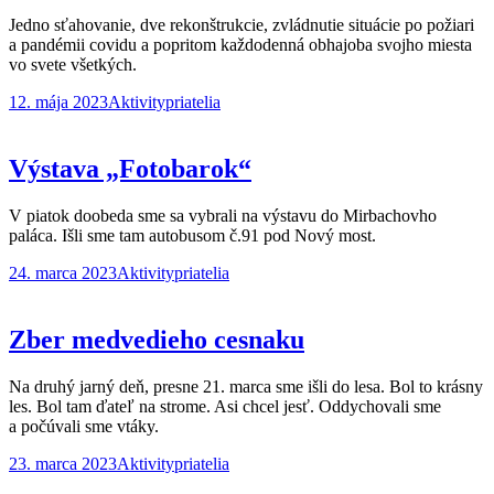
Jedno sťahovanie, dve rekonštrukcie, zvládnutie situácie po požiari
a pandémii covidu a popritom každodenná obhajoba svojho miesta
vo svete všetkých.
12. mája 2023
Aktivity
priatelia
Výstava „Fotobarok“
V piatok doobeda sme sa vybrali na výstavu do Mirbachovho
paláca. Išli sme tam autobusom č.91 pod Nový most.
24. marca 2023
Aktivity
priatelia
Zber medvedieho cesnaku
Na druhý jarný deň, presne 21. marca sme išli do lesa. Bol to krásny
les. Bol tam ďateľ na strome. Asi chcel jesť. Oddychovali sme
a počúvali sme vtáky.
23. marca 2023
Aktivity
priatelia