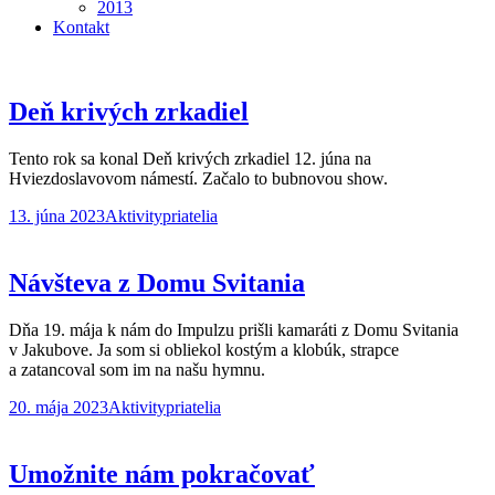
2013
Kontakt
Deň krivých zrkadiel
Tento rok sa konal Deň krivých zrkadiel 12. júna na
Hviezdoslavovom námestí. Začalo to bubnovou show.
13. júna 2023
Aktivity
priatelia
Návšteva z Domu Svitania
Dňa 19. mája k nám do Impulzu prišli kamaráti z Domu Svitania
v Jakubove. Ja som si obliekol kostým a klobúk, strapce
a zatancoval som im na našu hymnu.
20. mája 2023
Aktivity
priatelia
Umožnite nám pokračovať