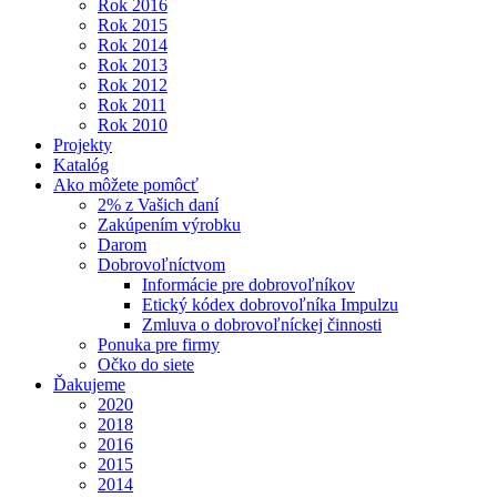
Rok 2016
Rok 2015
Rok 2014
Rok 2013
Rok 2012
Rok 2011
Rok 2010
Projekty
Katalóg
Ako môžete pomôcť
2% z Vašich daní
Zakúpením výrobku
Darom
Dobrovoľníctvom
Informácie pre dobrovoľníkov
Etický kódex dobrovoľníka Impulzu
Zmluva o dobrovoľníckej činnosti
Ponuka pre firmy
Očko do siete
Ďakujeme
2020
2018
2016
2015
2014